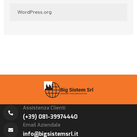
WordPress.org
Assistenza Clienti
(+39) 081-39974440
Email Aziendale
info@bigsistemsrl.it