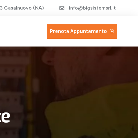
013 Casalnuovo (NA)
info@bigsistemsrl.it
Prenota Appuntamento
ce