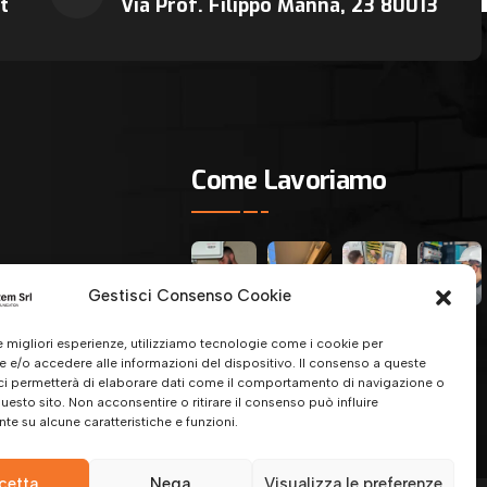
t
Via Prof. Filippo Manna, 23 80013
Come Lavoriamo
Gestisci Consenso Cookie
le migliori esperienze, utilizziamo tecnologie come i cookie per
 e/o accedere alle informazioni del dispositivo. Il consenso a queste
ci permetterà di elaborare dati come il comportamento di navigazione o
questo sito. Non acconsentire o ritirare il consenso può influire
e su alcune caratteristiche e funzioni.
cetta
Nega
Visualizza le preferenze