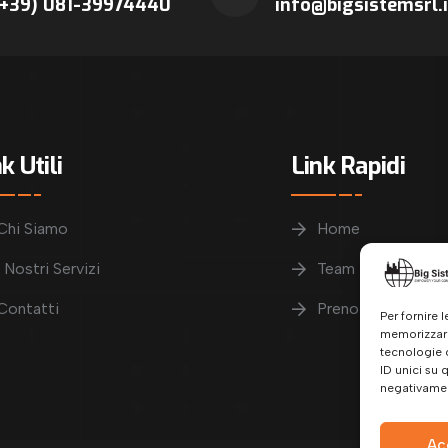
(+39) 081-39974440
info@bigsistemsrl.i
k Utili
Link Rapidi
Chi Siamo
Home
I Nostri Servizi
Team
Contatti
Prenotazioni
Per fornire 
memorizzare
tecnologie 
ID unici su 
negativament
Ac