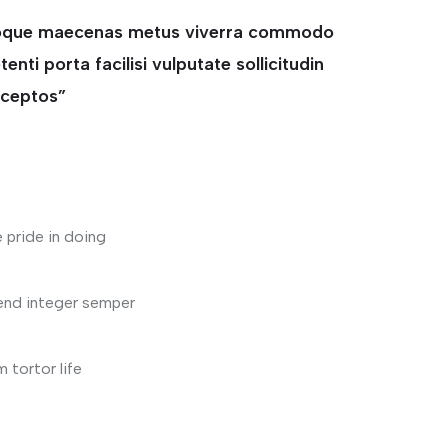
natoque maecenas metus viverra commodo
ti porta facilisi vulputate sollicitudin
nceptos”
 pride in doing
fend integer semper
tortor life