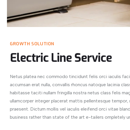
GROWTH SOLUTION
Electric Line Service
Netus platea nec commodo tincidunt felis orci iaculis fac
accumsan erat nulla, convallis rhoncus natoque lacinia class
habitasse taciti nullam fringilla nostra netus class felis 
ullamcorper integer placerat mattis pellentesque tempor, m
praesent. Dictum mollis vel iaculis eleifend orci vitae blan
business rather than state of the art e-tailers ompletely un